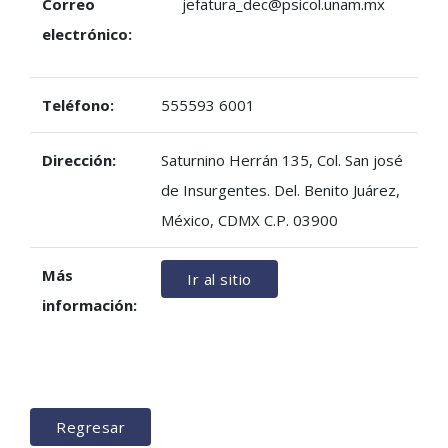
Correo
jefatura_dec@psicol.unam.mx
electrónico:
Teléfono:
555593 6001
Dirección:
Saturnino Herrán 135, Col. San josé
de Insurgentes. Del. Benito Juárez,
México, CDMX C.P. 03900
Más
Ir al sitio
información:
Regresar