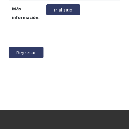
Más
Ir al sitio
información:
Regresar