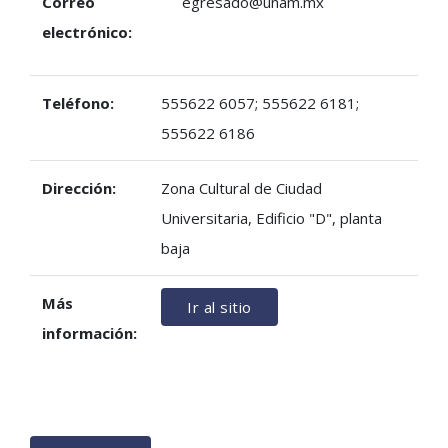
Correo
egresado@unam.mx
electrónico:
Teléfono:
555622 6057; 555622 6181;
555622 6186
Dirección:
Zona Cultural de Ciudad
Universitaria, Edificio "D", planta
baja
Más
Ir al sitio
información: